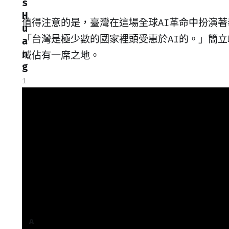
s
H
值得注意的是，臺灣在這場全球AI革命中扮演
u
「台灣是極少數的國家裡頭受惠於AI的。」簡立峰
a
n
域佔有一席之地。
g
1
3
5
月
2
0
2
5
A