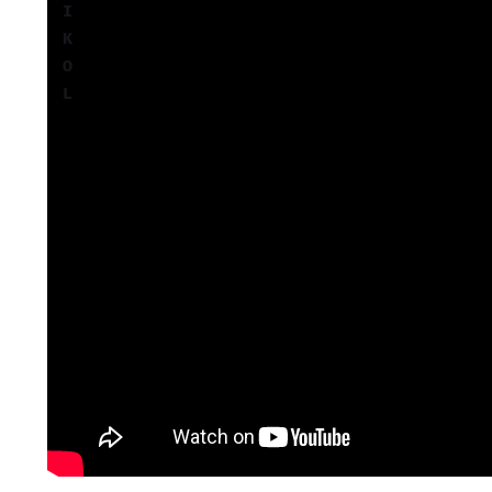
I
K
O
L