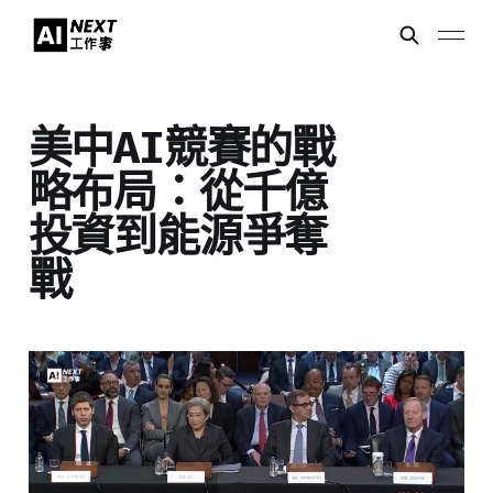
美中AI競賽的戰
略布局：從千億
投資到能源爭奪
戰