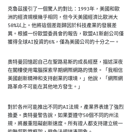
克魯茲援引了一個驚人的對比：1993年，美國和歐
洲的經濟規模幾乎相同，但今天美國經濟比歐洲大
50%以上。他將這個差距歸因於科技產業的發展差
異。根據一份歐盟委員會的報告，歐盟AI新創公司僅
獲得全球AI投資的6%，僅為美國公司的十分之一。
奧特曼回憶起自己在聖路易斯的成長經歷，描述深夜
在閣樓使用電腦探索早期網際網路的情景。「我相信
美國創新精神和支持創業的環境，」他說，「網際網
路革命不可能在其他地方發生。」
對於各州可能推出不同的AI法規，產業界表達了強烈
擔憂。奧特曼警告說，如果要遵守50個不同的州法
規，將嚴重阻礙創新速度。所有證人都支持建立統一
的聯邦監管框架，避免法規拼湊現象。