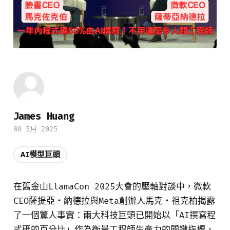
James Huang
08 5月 2025
AI模型巨頭
在舊金山LlamaCon 2025大會的壓軸對談中，微軟
CEO薩提亞・納德拉與Meta創辦人馬克・祖克柏揭露
了一個驚人事實：兩大科技巨頭已開始以「AI撰寫程
式碼的百分比」作為衡量工程師生產力的關鍵指標，