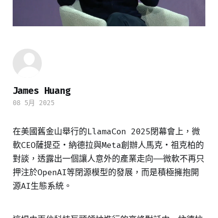
James Huang
08 5月 2025
在美國舊金山舉行的LlamaCon 2025閉幕會上，微
軟CEO薩提亞・納德拉與Meta創辦人馬克・祖克柏的
對談，透露出一個讓人意外的產業走向——微軟不再只
押注於OpenAI等閉源模型的發展，而是積極擁抱開
源AI生態系統。