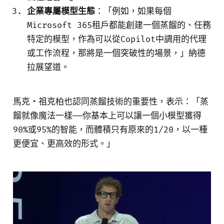
企業專屬模型生態
：「例如，如果每個
Microsoft 365租戶都能創建一個蒸餾的、任務
特定的模型，作為可以從Copilot中調用的代理
或工作流程，那將是一個突破性的場景，」納德
拉展望道。
馬克・祖克柏也認同蒸餾技術的重要性，表示：「蒸
餾就像魔法一樣——你基本上可以讓一個小模型獲得
90%或95%的智能，而體積只有原來的1/20，以一種
更便宜、更高效的形式。」