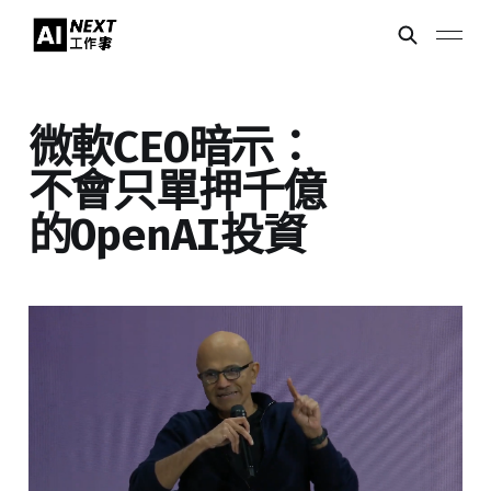
微軟CEO暗示：
不會只單押千億
的OpenAI投資